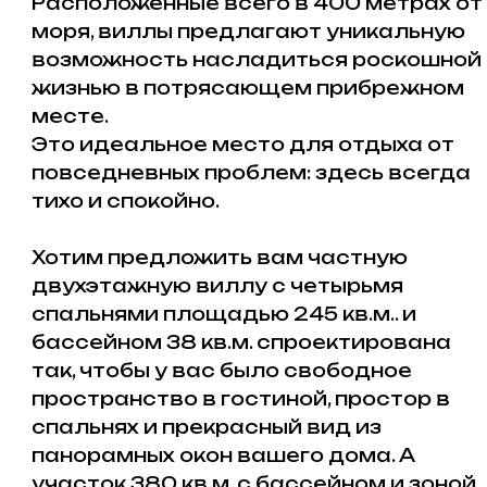
пространство в гостиной, простор в
спальнях и прекрасный вид из
панорамных окон вашего дома. А
участок 380 кв.м. с бассейном и зоной
барбекю предоставит возможность
наслаждаться отдыхом на свежем
воздухе круглый год, будь то купание в
бассейне в жаркий летний день или
отдых на террасе с книгой и чашечкой
кофе прохладным зимним утром.
Вилла оснащена системами
центрального отопления и
кондиционирования воздуха (VRF и
VRV). С виллы открывается вид на
море и горы, благодаря продуманной
архитектуре. Из спальни открывается
вид на зеленые склоны гор и
изумрудные воды Средиземного моря.
Проект также предлагает
комплексные услуги по управлению
недвижимостью для обеспечения
беспроблемного дохода от аренды.