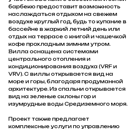
План оплаты:
35% первоначальный
взнос и 65% до получения ключей,
сентябрь 2026 года
Данная вилла это уникальная
возможность для жизни и инвестиций.
Не упустите шанс стать частью этого
эксклюзивного жилого комплекса в
Каршияке, наслаждаясь всеми
прелестями жизни на Северном Кипре.
Оставьте заявку и получите
бесплатную консультацию, а так же
подборку лучших инвестиционных
проектов на Северном Кипре!
Недвижимость в этом
районе: