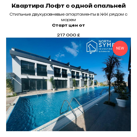
Квартира Лофт с одной спальней
КОНТАКТЫ:
northsymbol@gmail.com
Стильные двухуровневые апартаменты в ЖК рядом с
+7-(495)-120-42-13
морем
+90-548-855-00-88
Старт цен от
АДРЕС:
Офис: Kyrenia, Alsancak,
217 000
£
Novu Park Plaza Office N2
NEW