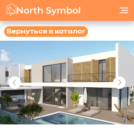
Вернуться в каталог
Vavilia Villas
ID:270
Город: Кирения
Район: Каршияка