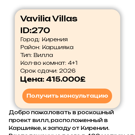
Тип: Вилла
Кол-во комнат: 4+1
Срок сдачи: 2026
Цена: 415.000£
Получить консультацию
Добро пожаловать в роскошный
проект вилл, расположенный в
Каршияке, к западу от Кирении.
Расположенные всего в 400 метрах от
моря, виллы предлагают уникальную
возможность насладиться роскошной
жизнью в потрясающем прибрежном
месте.
Это идеальное место для отдыха от
повседневных проблем: здесь всегда
тихо и спокойно.
Хотим предложить вам частную
двухэтажную виллу с четырьмя
спальнями площадью 245 кв.м.. и
бассейном 38 кв.м. спроектирована
так, чтобы у вас было свободное