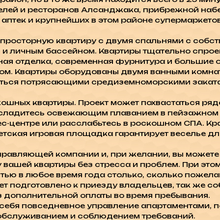
телей и ресторанов Алсанджака, прибрежной наб
 аптек и крупнейших в этом районе супермаркето
просторную квартиру c двумя спальнями с собст
 и личным бассейном. Квартиры тщательно спрое
ая отделка, современная фурнитура и большие о
ом. Квартиры оборудованы двумя ванными комна
иться потрясающими средиземноморскими закат
скошных квартиры. Проект может похвастаться ря
асладитесь освежающим плаванием в пейзажном
ес-центре или расслабьтесь в роскошном СПА. 
етская игровая площадка гарантирует веселье дл
равляющей компании и, при желании, вы можете
 вашей квартиры без стресса и проблем. При эт
тью в любое время года столько, сколько пожела
ет подготовлено к приезду владельцев, так же с
 дополнительной оплаты во время пребывания.
себя повседневное управление апартаментами, п
 обслуживанием и соблюдением требований.