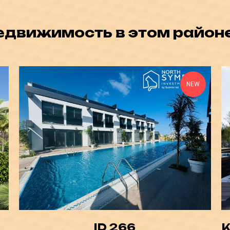
едвижимость в этом районе
NEW
ID 266
К