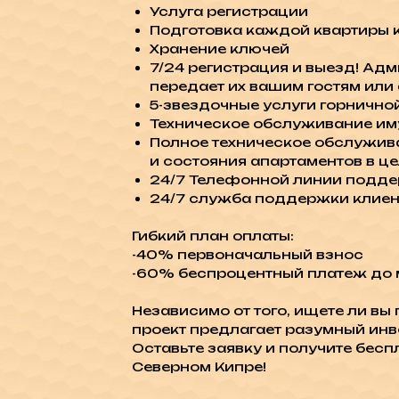
Услуга регистрации
Подготовка каждой квартиры к 
Хранение ключей
7/24 регистрация и выезд! Ад
передает их вашим гостям или
5-звездочные услуги горничной
Техническое обслуживание и
Полное техническое обслужива
и состояния апартаментов в це
24/7 Телефонной линии подде
24/7 служба поддержки клиент
Гибкий план оплаты:
-40% первоначальный взнос
-60% беспроцентный платеж до 
Независимо от того, ищете ли в
проект предлагает разумный ин
Оставьте заявку и получите бес
Северном Кипре!