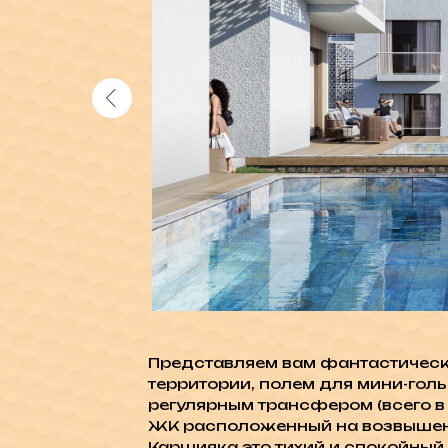
Представляем вам фантастически
территории, полем для мини-гол
регулярным трансфером (всего в 
ЖК расположенный на возвышенно
Каршияка это тихий и спокойный р