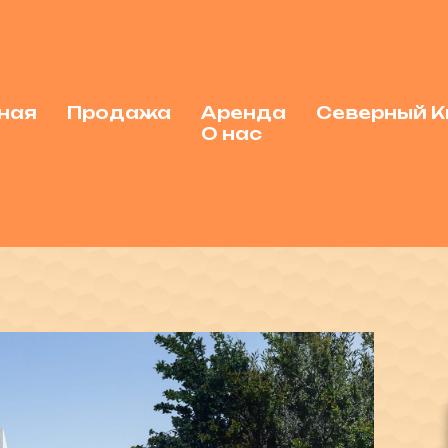
ная
Продажа
Аренда
Северный К
О нас