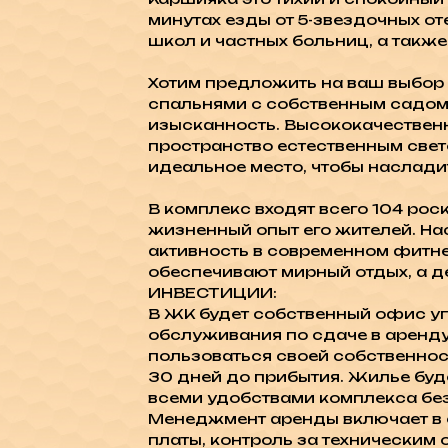
минутах езды от 5-звездочных о
школ и частных больниц, а также
Хотим предложить на ваш выбор 
спальнями с собственным садом
изысканность. Высококачественн
пространство естественным свет
идеальное место, чтобы наслад
В комплекс входят всего 104 ро
жизненный опыт его жителей. Н
активность в современном фитн
обеспечивают мирный отдых, а д
ИНВЕСТИЦИИ:
В ЖК будет собственный офис уп
обслуживания по сдаче в аренду
пользоваться своей собственнос
30 дней до прибытия. Жилье буд
всеми удобствами комплекса без
Менеджмент аренды включает в 
платы, контроль за техническим