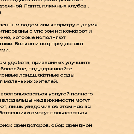
ережной Лапта, пляжных клубов ,
в
венным садом или кваритру с двумя
ктированы с упором на комфорт и
кна, которые наполняют
тами. Балкон и сад предлагают
ами.
дом удобств, призванных улучшить
 бассейне, поддерживайте
Красивые ландшафтные сады
я маленьких жителей.
 воспользоваться услугой полного
ом владельцы недвижимости могут
ют, лишь уведомив об этом нас за
обственники смогут пользоваться
оиск арендаторов, сбор арендной