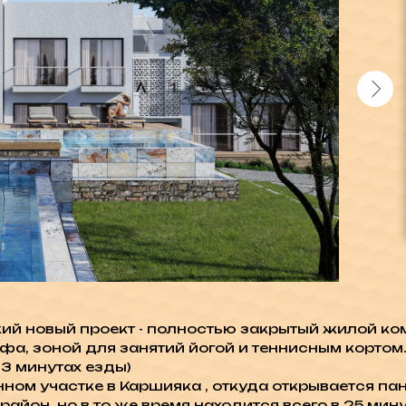
й новый проект - полностью закрытый жилой ко
ьфа, зоной для занятий йогой и теннисным кортом
3 минутах езды)
м участке в Каршияка , откуда открывается пан
айон, но в то же время находится всего в 25 мину