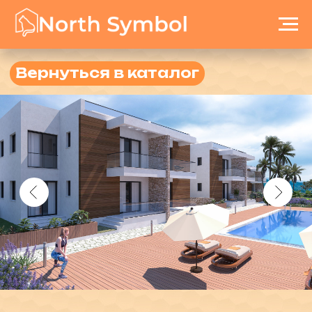
Вернуться в каталог
Hilly Elm
ID:146
Город: Кирения
Район: Караагач