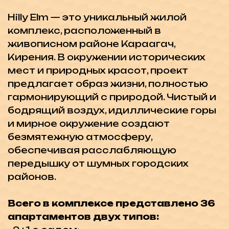
Всего в комплексе представлено 36
апартаментов двух типов:
- 2+1 с садом:
- Площадь квартиры: 75 м²
- Площадь сада: 13 м²
- Площадь террасы: 8 м²
- Общая площадь: 96 м²
- 2+1 пентхаус:
- Площадь квартиры: 75 м²
- Площадь террасы: 8 м²
- Площадь террасы на крыше: 65 м²
- Общая площадь: 148 м²
Удобства и инфраструктура
Комплекс Hilly Elm предлагает
широкий спектр удобств для
комфортного проживания:
- Общий бассейн: Идеальное место
для отдыха и релаксации
- Пешеходные дорожки: Для прогулок и
наслаждения природой
- Детская площадка: Безопасное и