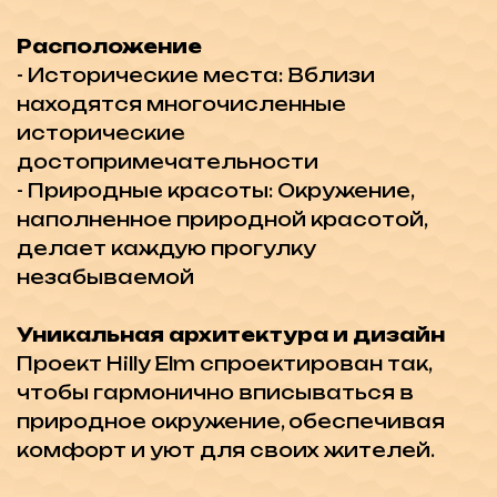
Не упустите возможность стать
собственником в этом невероятном
комплексе, где роскошь и комфорт
сочетаются с великолепными видами
и удобствами. Оставьте заявку и
получите бесплатную консультацию, а
так же подборку лучших
инвестиционных проектов на
Северном Кипре!
Недвижимость в этом
районе: