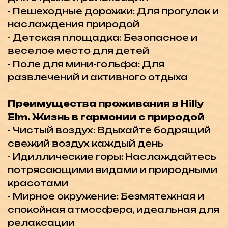
Уникальная архитектура и дизайн
Проект Hilly Elm спроектирован так,
чтобы гармонично вписываться в
природное окружение, обеспечивая
комфорт и уют для своих жителей.
Планы оплаты:
35% первый взнос,
остаток до завершения
строительства в октябре 2025!
Присоединяйтесь к Hilly Elm и
наслаждайтесь жизнью в гармонии с
природой. Это идеальное место для
тех, кто ищет спокойствие и комфорт
вдали от городской суеты. Hilly Elm —
ваш уголок рая в районе Караагач,
Кирения.
-20 минуты до 5* отелей
-25 минут до школы-колледжа ESK
-35 минут до Центра Кирении
-55 минут до Аэропорта Ercan