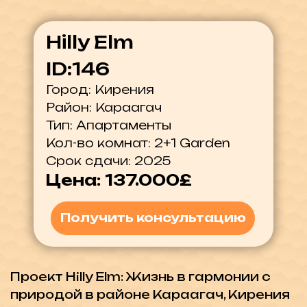
Тип: Апартаменты
Кол-во комнат: 2+1 Garden
Срок сдачи: 2025
Цена: 137.000£
Получить консультацию
Проект Hilly Elm: Жизнь в гармонии с
природой в районе Караагач, Кирения
Hilly Elm — это уникальный жилой
комплекс, расположенный в
живописном районе Караагач,
Кирения. В окружении исторических
мест и природных красот, проект
предлагает образ жизни, полностью
гармонирующий с природой. Чистый и
бодрящий воздух, идиллические горы
и мирное окружение создают
безмятежную атмосферу,
обеспечивая расслабляющую
передышку от шумных городских
районов.