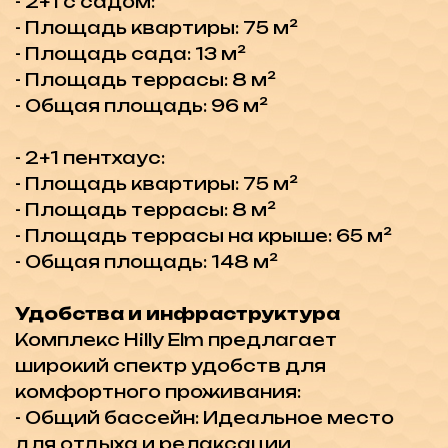
веселое место для детей
- Поле для мини-гольфа: Для
развлечений и активного отдыха
Преимущества проживания в Hilly
Elm. Жизнь в гармонии с природой
- Чистый воздух: Вдыхайте бодрящий
свежий воздух каждый день
- Идиллические горы: Наслаждайтесь
потрясающими видами и природными
красотами
- Мирное окружение: Безмятежная и
спокойная атмосфера, идеальная для
релаксации
Расположение
- Исторические места: Вблизи
находятся многочисленные
исторические
достопримечательности
- Природные красоты: Окружение,
наполненное природной красотой,
делает каждую прогулку
незабываемой