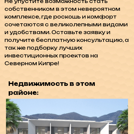
КОНТАКТЫ:
northsymbol@gmail.com
+7-(495)-120-42-13
+90-548-855-00-88
АДРЕС:
Офис: Kyrenia, Alsancak,