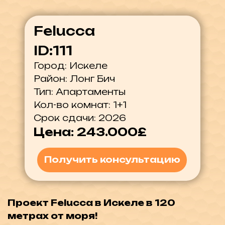
Тип: Апартаменты
Кол-во комнат: 1+1
Срок сдачи: 2026
Цена: 243.000£
Получить консультацию
Проект Felucca в Искеле в 120
метрах от моря!
Общая информация:
Проект Felucca, расположенный в
Искеле, представляет собой
современный жилой комплекс с
разнообразными удобствами и
отличной инфраструктурой. Проект
занимает площадь в 13.100 м² и
включает шесть блоков, предлагая на
выбор студии, квартиры 1+1 лофт и 2+1,
всего 82 квартиры.
Особенности комплекса:
- Зеленая зона