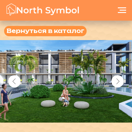
Вернуться в каталог
Felucca
ID:111
Город: Искеле
Район: Лонг Бич