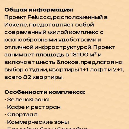
- Кафе и ресторан
- Спортзал
- Коммерческие зоны
- Бассейн и бар у бассейна
- Прогулочная дорожка
- Спа-центр
- Внутренний бассейн
- Игровой клуб
- Терраса кафе-бар
- Ресторан
- Аквапарк
- Крытый бассейн
- Тренажерный зал
- Спа и хаммам
- Отель Arkin напротив комплекса
Уникальные особенности
апартаментов:
- Личный бассейн
- Частный сад
- Площадка для барбекю или терраса
с потрясающим видом на море
План оплаты:
40% первый взнос, 30%