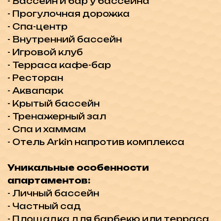
до завершения строительства в июне
2026 году, остаток в рассрочку после
получения ключей на 24 месяца!
Проект Felucca идеально подходит
для тех, кто ищет комфортное и
современное жилье в Искеле с
множеством удобств и
великолепными видами. Станьте
владельцем квартиры до
повышения цен!
-5 минут до 5* отелей
-8 минут до школы-колледжа ESK
-0 минут до Центра Кирении
-60 минут до Аэропорта Ercan
Не упустите возможность стать
собственником в этом невероятном
комплексе, где роскошь и комфорт
сочетаются с великолепными видами
и удобствами. Оставьте заявку и
получите бесплатную консультацию, а
так же подборку лучших