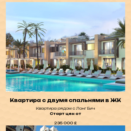
КОНТАКТЫ:
northsymbol@gmail.com
+7-(495)-120-42-13
+90-548-855-00-88
АДРЕС:
Офис: Kyrenia, Alsancak,
Квартира с двумя спальнями в ЖК
Novu Park Plaza Office N2
Квартира рядом с Лонг Бич
Старт цен от
235 000
£