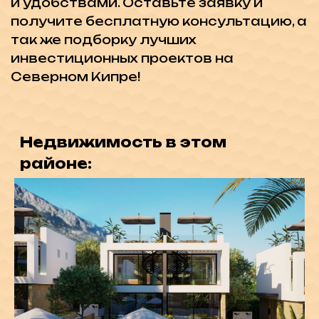
КОНТАКТЫ:
northsymbol@gmail.com
+7-(495)-120-42-13
+90-548-855-00-88
АДРЕС:
Офис: Kyrenia, Alsancak,
Novu Park Plaza Office N2