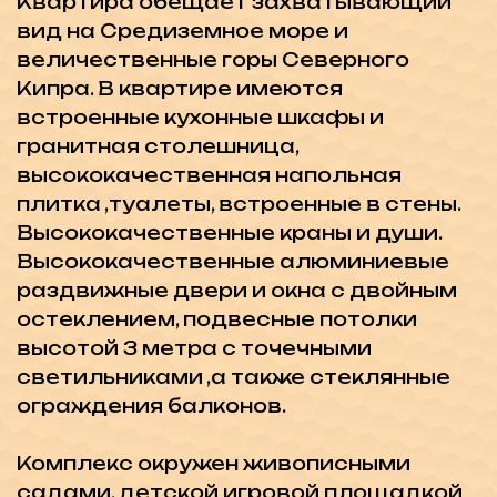
видеонаблюдения.
Инвестиции:
В ЖК будет собственный
офис управляющей компании и, при
желании, вы можете воспользоваться
услугой полного обслуживания по
сдаче в аренду вашей квартиры без
стресса и проблем.
Услуги управляющей компании:
-Реклама, поиск клиентов
-Регистрация заезда/выезда
-Уборка до и после аренды
-Химчистка
-Прокат автомобилей
-Трансфер из аэропорта
Доход от аренды:
- 30% комиссия за управление
- 70% ежемесячно выплачивается
владельцу
Варианты планов беспроцентной
оплаты: