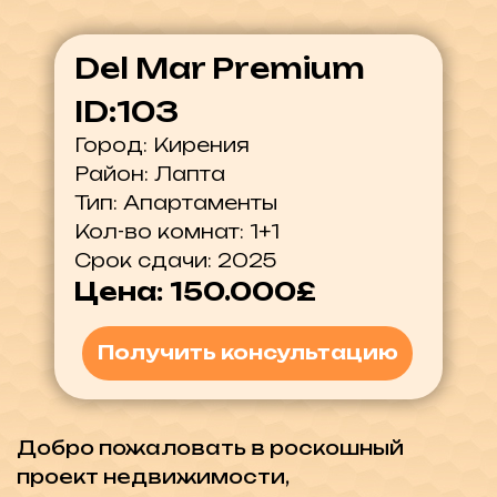
Тип: Апартаменты
Кол-во комнат: 1+1
Срок сдачи: 2025
Цена: 150.000£
Получить консультацию
Добро пожаловать в роскошный
проект недвижимости,
расположенный в живописном районе
Лапта, к западу от Кирении .
Жители смогут наслаждаться
пешими прогулками по приморской
тропе Лапта, дышать свежим морским
бризом и любоваться потрясающими
закатами. Расположенный недалеко
от всех основных удобств, таких как
школы, университеты, супермаркеты,
банки, аптеки и потрясающие пляжи, у
вас будет все необходимое прямо у
порога.