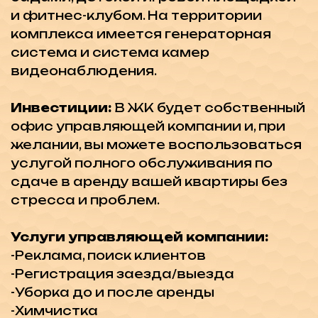
1.-35% первоначальный взнос
-65% выплачиваются ежемесячно или
ежеквартально до передачи ключей в
декабре 2025
2.-75% первоначальный взнос
-25% выплачиваются ежемесячно или
ежеквартально до передачи ключей в
декабре 2025,тогда есть опция
«гарантированная аренда» под 8%
годовых
3.-100% оплата и включена опция
«гарантированная аренда» под 8%
годовых или 5% скидка
Предлагая сочетание современной
жизни и природной красоты, этот
проект призван обеспечить вам образ
жизни, который превзойдет ваши
ожидания.
Не упустите возможность стать
собственником в этом невероятном
комплексе, где роскошь и комфорт
сочетаются с великолепными видами