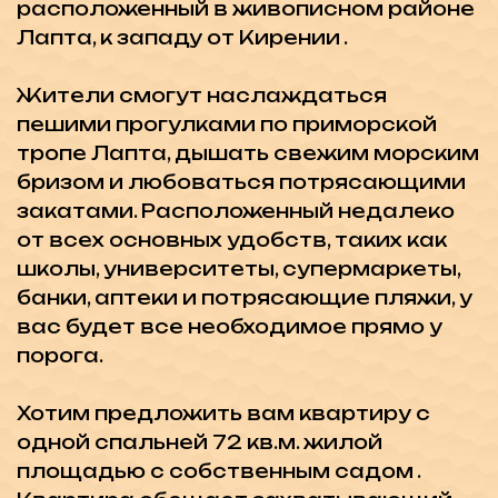
Хотим предложить вам квартиру с
одной спальней 72 кв.м. жилой
площадью с собственным садом .
Квартира обещает захватывающий
вид на Средиземное море и
величественные горы Северного
Кипра. В квартире имеются
встроенные кухонные шкафы и
гранитная столешница,
высококачественная напольная
плитка ,туалеты, встроенные в стены.
Высококачественные краны и души.
Высококачественные алюминиевые
раздвижные двери и окна с двойным
остеклением, подвесные потолки
высотой 3 метра с точечными
светильниками ,а также стеклянные
ограждения балконов.
Комплекс окружен живописными
садами, детской игровой площадкой
и фитнес-клубом. На территории
комплекса имеется генераторная
система и система камер