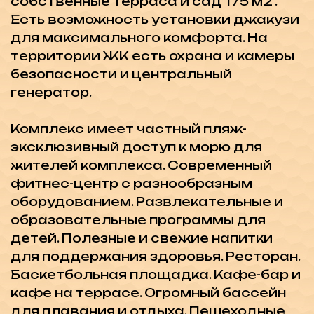
сочетание комфорта, безопасности и
разнообразия удобств. Это идеальное
место для тех, кто ищет
высококачественное жилье в
живописной местности с удобным
доступом к пляжу и множеством
возможностей для активного и
здорового образа жизни.
План оплаты:
40% первоначальный
взнос, остаток в рассрочку до
завершения строительства в июле
2025!
Этот проект идеально подходит для
тех, кто ищет комфортабельное
жилье в современном комплексе с
развитой инфраструктурой и
удобным планом оплаты.
Не упустите возможность стать
собственником в этом невероятном
комплексе, где роскошь и комфорт
сочетаются с великолепными видами