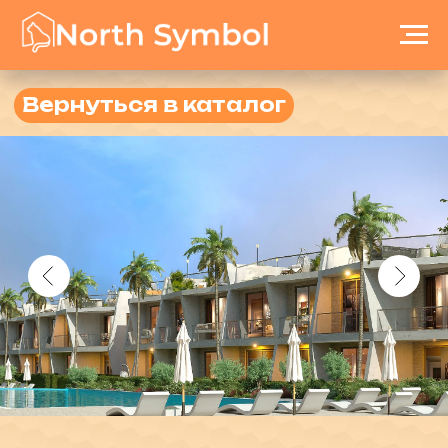
Вернуться в каталог
Dolce Mare
ID:088
Город: Фамагуста
Район: Татлысу