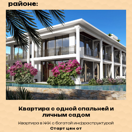
КОНТАКТЫ:
northsymbol@gmail.com
+7-(495)-120-42-13
+90-548-855-00-88
Квартира с одной спальней и
АДРЕС:
личным садом
Офис: Kyrenia, Alsancak,
Novu Park Plaza Office N2
Квартира в ЖК с богатой инфраструктурой
Старт цен от