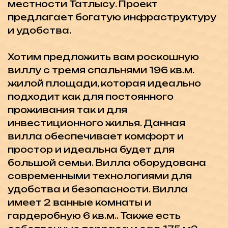
удобства и безопасности. Вилла
имеет 2 ванные комнаты и
гардеробную 6 кв.м.. Также есть
собственные терраса и сад 175 м2 .
Есть возможность установки джакузи
для максимального комфорта. На
территории ЖК есть охрана и камеры
безопасности и центральный
генератор.
Комплекс имеет частный пляж-
эксклюзивный доступ к морю для
жителей комплекса. Современный
фитнес-центр с разнообразным
оборудованием. Развлекательные и
образовательные программы для
детей. Полезные и свежие напитки
для поддержания здоровья. Ресторан.
Баскетбольная площадка. Кафе-бар и
кафе на террасе. Огромный бассейн
для плавания и отдыха. Пешеходные
дорожки и зеленая зона. Теннисный и
волейбольный корт.
Проект предлагает уникальное