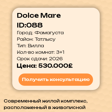
Тип: Вилла
Кол-во комнат: 3+1
Срок сдачи: 2026
Цена: 530.000£
Получить консультацию
Современный жилой комплекс,
расположенный в живописной
местности Татлысу. Проект
предлагает богатую инфраструктуру
и удобства.
Хотим предложить вам роскошную
виллу с тремя спальнями 196 кв.м.
жилой площади, которая идеально
подходит как для постоянного
проживания так и для
инвестиционного жилья. Данная
вилла обеспечивает комфорт и
простор и идеальна будет для
большой семьи. Вилла оборудована
современными технологиями для