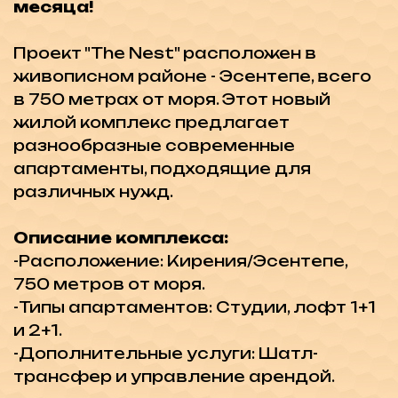
и 2+1.
-Дополнительные услуги: Шатл-
трансфер и управление арендой.
Удобства на территории:
-Тренажерный зал.
-Общий открытый и закрытый бассейн.
-Сауна.
-Турецкая баня.
-Детская площадка.
-Мини-баскетбольная площадка.
-Кафе-бар.
Схема оплаты (беспроцентная
рассрочка):
40% первоначальный
взнос, остаток
в рассрочку на 84
месяца!
Завершение строительства в
марте 2027!
Проект "The Nest" в Эсентепе
предлагает прекрасные условия для
комфортного проживания и выгодных
инвестиций. Близость к морю,
разнообразие удобств и гибкие