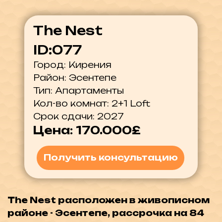
Тип: Апартаменты
Кол-во комнат: 2+1 Loft
Срок сдачи: 2027
Цена: 170.000£
Получить консультацию
The Nest расположен в живописном
районе - Эсентепе, рассрочка на 84
месяца!
Проект "The Nest" расположен в
живописном районе - Эсентепе, всего
в 750 метрах от моря. Этот новый
жилой комплекс предлагает
разнообразные современные
апартаменты, подходящие для
различных нужд.
Описание комплекса:
-Расположение: Кирения/Эсентепе,
750 метров от моря.
-Типы апартаментов: Студии, лофт 1+1