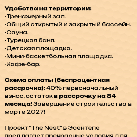
условия оплаты делают этот
комплекс привлекательным выбором
для всех, кто ищет качественное и
современное жилье на Северном
Кипре.
-10 минут до 5* отелей
-30 минут до школы-колледжа ESK
-30 минут до Центра Кирении
-60 минут до Аэропорта Ercan
Не упустите возможность стать
собственником в этом невероятном
комплексе, где роскошь и комфорт
сочетаются с великолепными видами
и удобствами. Оставьте заявку и
получите бесплатную консультацию, а
так же подборку лучших
инвестиционных проектов на
Северном Кипре!
Недвижимость в этом
районе: