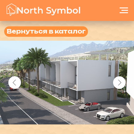
Вернуться в каталог
The Nest
ID:077
Город: Кирения
Район: Эсентепе