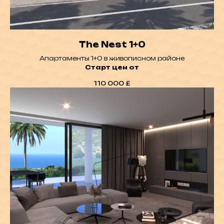
КОНТАКТЫ:
The Nest 1+0
northsymbol@gmail.com
+7-(495)-120-42-13
Апартаменты 1+0
в живописном районе
+90-548-855-00-88
Старт цен от
АДРЕС:
Офис: Kyrenia, Alsancak,
110 000
£
Novu Park Plaza Office N2